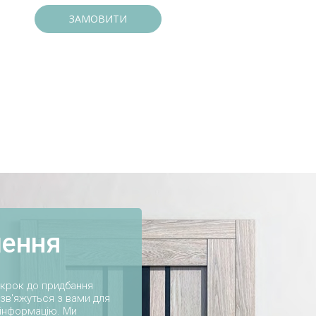
ЗАМОВИТИ
лення
 крок до придбання
і зв'яжуться з вами для
 інформацію. Ми