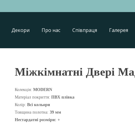
Декори
Про нас
Співпраця
Галерея
Міжкімнатні Двері Ма
Колекція:
MODERN
Матеріал покриття:
ПВХ плівка
Колір:
Всі кольори
Товщина полотна:
39 мм
Нестардатні розміри: +