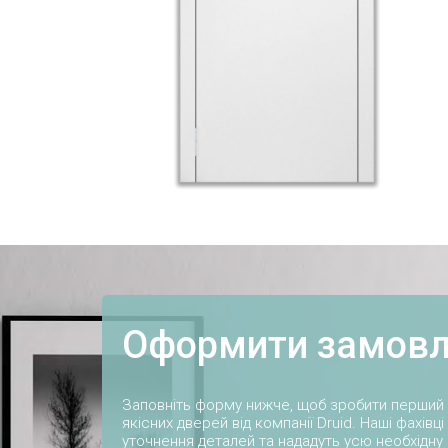
Оформити замов
Заповніть форму нижче, щоб зробити перший
якісних дверей від компанії Druid. Наші фахівц
уточнення деталей та нададуть усю необхідну