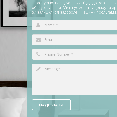
гарантуємо індивідуальний підхід до кожного к
обслуговування. Ми цінуємо вашу довіру та 
ви залишилися задоволені нашими послугами!
НАДІСЛАТИ