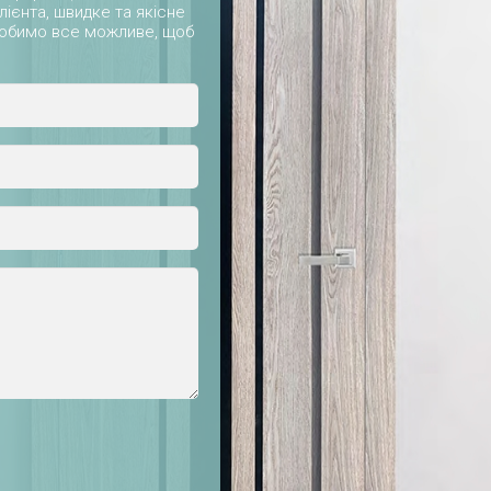
лієнта, швидке та якісне
зробимо все можливе, щоб